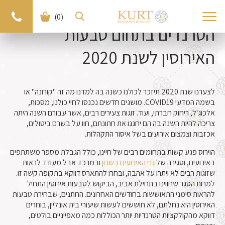
(0)
הטרנדים בתחום טבעות
האירוסין לשנת 2020
לצערנו שנת 2020 תיזכר לכולנו כשנה בה למדנו מה זה "קורונה" או
בשמה המדעי COVID19. מושגים חדשים נכנסו לחיי כולנו, מסכות,
אלכוג'ל, ריחוק חברתי, ועוד. זוגות צעירים רבים, אשר עבורם השנה היתה
צריכה להיות השנה בה הם יחגגו את חתונתם, חוו על בשרם ביטולים,
אכזבות וצמצום אירועים בשל איסור התקהלות.
הוירוס פגע קשות בתחומים רבים של חיינו, כולל הגבלת מספר משתתפים
באירועים, וסגירה של
גני האירועים בשרון
ובמרכז. אבל מעודד לראות
שזוגות רבים לא ויתרו על אהבה, ובחרו להתארס דווקא בתקופה קשה זו.
למרות הסגר שחווינו בתחילת אביב, הביקוש לטבעות אירוסין התחיל
להראות סימני התאוששות בחודשים האחרונים. החתנים, שבחירת טבעות
האירוסין היא נחלתם, לא חוששים לעשות שיעורי בית אונליין, בוחרים
דווקא מהקולקציות הטרנדיות יותר הכוללות כמה מאפייניים בולטים,