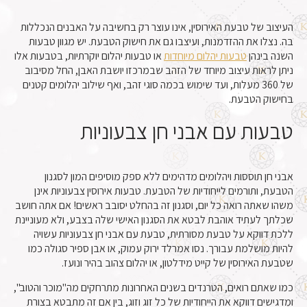
העיצוב של טבעת האירוסין, אינו עוצר רק בחשיבה על האבנים הנכללות
בה. נצלו את ההזדמנות, ועיצבו גם את חישוק הטבעת. יש מגוון טבעות
השנה בינהן
טבעות יהלום מיוחדות
או טבעות יהלום יוקרתיות, בטבעות אלו
ניתן לראות עיצוב מיוחד של הזהב שבמרכזו יושבת האבן, החל מסיבוב
של 360 מעלות, ועד שימוש בכמה סוגי זהב, ואף שילוב יהלומים קטנים
בחישוק הטבעת.
טבעות עם אבני חן צבעוניות
אבני חן תוססות ויהלומים מדהימים ללא ספק מוסיפים המון לסגנון
הטבעת, ותורמים לייחודיות של הטבעת. טבעות אירוסין צבעוניות אינן
משהו שאתה רואה כל יום, וסגנון זה בהחלט יסובב ראשים! אם אתה חושב
שכלתך לעתיד אוהבת לבטא את הסגנון האישי שלה בצבע, ולא מעוניינת
ללכת דווקא על טבעת מסורתית, טבעת עם אבני חן צבעוניות עשויה
להיות מושלמת עבורך. נסו אמרלד ירוק עמוק, או אבן ספיר סגולה כמו
שטבעת האירוסין של קייט מידלטון, או יהלום צהוב בהיר ונועז.
כמו שאתם רואים, הטרנדים בשנים האחרונות מתרחקים מה"מוכר והטוב",
ומדגישים דווקא את הייחודיות של כל זוג וזוג, בין אם זה מתבטא בצורת