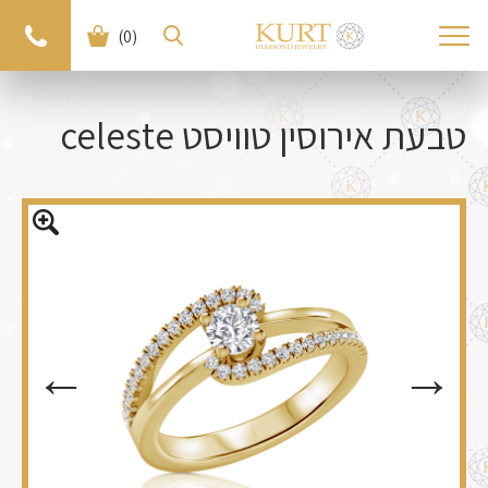
(0)
< חזרה למוצרים
למוצר הבא >
טבעת אירוסין טוויסט celeste
←
←