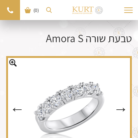
(0)
< חזרה למוצרים
למוצר הבא >
טבעת שורה Amora S
←
←