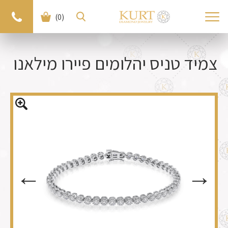
(0)
< חזרה למוצרים
למוצר הבא >
צמיד טניס יהלומים פיירו מילאנו
←
←