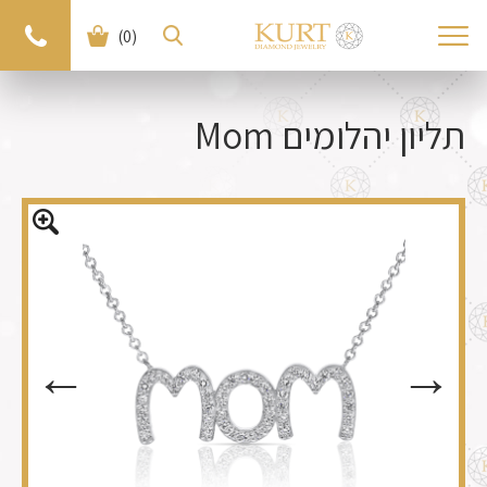
(0)
< חזרה למוצרים
למוצר הבא >
תליון יהלומים Mom
←
←