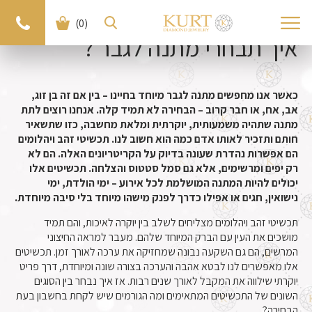
(0)
איך תבחרי מתנה לגבר ?
כאשר אנו מחפשים מתנה לגבר מיוחד בחיינו – בין אם זה בן זוג,
אב, אח, או חבר קרוב – הבחירה לא תמיד קלה. אנחנו רוצים לתת
מתנה שתהיה משמעותית, יוקרתית ומלאת מחשבה, כזו שתשאיר
חותם ותזכיר לאותו אדם כמה הוא חשוב לנו. תכשיטי זהב ויהלומים
הם אפשרות נהדרת שעונה בדיוק על הקריטריונים האלה. הם לא
רק יפים ומרשימים, אלא גם סמל סטטוס והצלחה. תכשיטים אלו
יכולים להיות המתנה המושלמת לכל אירוע – ימי הולדת, ימי
נישואין, חגים או אפילו כדרך לפנק מישהו מיוחד בלי סיבה מיוחדת.
תכשיטי זהב ויהלומים מצליחים לשלב בין יוקרה לאיכות, והם תמיד
מושכים את העין עם הברק המיוחד שלהם. מעבר למראה החיצוני
המרשים, הם גם השקעה נבונה שמחזיקה את ערכה לאורך זמן. תכשיטים
אלו מאפשרים לנו לבטא אהבה והערכה בצורה שונה ומיוחדת, דרך פריט
יוקרתי שילווה את המקבל לאורך שנים רבות. אז איך נבחר בין הסוגים
השונים של התכשיטים המתאימים ומה הגורמים שיש לקחת בחשבון בעת
הבחירה?