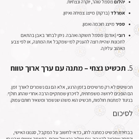
יהלום
מסמל טוהר, יוקרה ונצחיות.
אמרלד
(ברקת) מייצג צמיחה ואיזון.
ספיר
מייצג חוכמה ואמון.
רובי
(אודם) מסמל תשוקה ואהבה. ניתן לבחור באבן בהתאם
לתכונות שהיית רוצה להעניק למי שמקבל את המתנה, או לפי צבע
האהוב עליו/ה.
5.
תכשיט נצחי – מתנה עם ערך ארוך טווח
תכשיטים לא רק מרשימים בזמן הרגע, אלא הם גם נשמרים לאורך זמן.
הם הופכים לירושה משפחתית, לזיכרון שמתקיים הרבה אחרי שהחג חולף.
בניגוד למתנות חולפות, תכשיט הוא משהו שנשמר ומשאיר חותם עמוק.
לסיכום
בבחירת תכשיט כמתנה לחג, כדאי לחשוב על המקבל, סגנונו האישי,
והמסר שתרצה להעביר. עם שילוב נכון של איכות, התאמה אישית ואבני חן