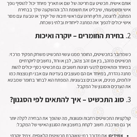
אותם אישית. תכשיט עם חריטה של שם או תאריך מיוחד יכול להוסיף נופך
אישי ומשמעותי, שיבליט את תשומת הלב וההשקעה שלך בבחירת
המתנה. לדוגמה, תליון חרוט עם ראשי תיבות של יקירך או טבעת עם מסר
אישי יכולים להפוך את המתנה לייחודית ובלתי נשכחת.
2.
בחירת החומרים – יוקרה ואיכות
כשמדובר בתכשיטים, החומר ממנו עשוי התכשיט משחק תפקיד מרכזי.
תכשיטים מזהב, בין אם זהב צהוב, לבן או ורוד, נחשבים ליוקרתיים
במיוחד ומתאימים לרגעי חגיגות חשובים. גם תכשיטי כסף יכולים להוות
מתנה נהדרת, במיוחד אם הם מעוצבים בעדינות עם אבני חן נוצצות כמו
יהלומים, פנינים, או אבנים צבעוניות. המפתח הוא לבחור בחומר שמבטא
את הערכים והסגנון של המקבל.
3.
סוג התכשיט – איך להתאים לפי הסגנון?
קולקציות התכשיטים רחבות ומגוונות, מה שהופך את הבחירה לקלה יותר
אך גם מורכבת. חשוב לקחת בחשבון את הסגנון האישי של המקבל:
צמידים:
אם מדובר במי שאוהבת תכשיטים קלאסיים, צמיד יוקרתי